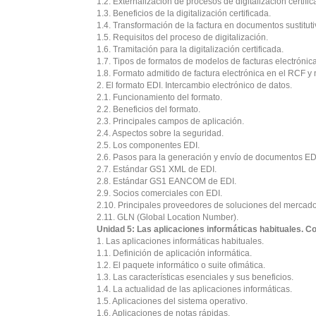
1.2. Externalización de procesos de digitalización certific
1.3. Beneficios de la digitalización certificada.
1.4. Transformación de la factura en documentos sustitutiv
1.5. Requisitos del proceso de digitalización.
1.6. Tramitación para la digitalización certificada.
1.7. Tipos de formatos de modelos de facturas electrónic
1.8. Formato admitido de factura electrónica en el RCF y 
2. El formato EDI. Intercambio electrónico de datos.
2.1. Funcionamiento del formato.
2.2. Beneficios del formato.
2.3. Principales campos de aplicación.
2.4. Aspectos sobre la seguridad.
2.5. Los componentes EDI.
2.6. Pasos para la generación y envío de documentos ED
2.7. Estándar GS1 XML de EDI.
2.8. Estándar GS1 EANCOM de EDI.
2.9. Socios comerciales con EDI.
2.10. Principales proveedores de soluciones del mercado
2.11. GLN (Global Location Number).
Unidad 5: Las aplicaciones informáticas habituales. C
1. Las aplicaciones informáticas habituales.
1.1. Definición de aplicación informática.
1.2. El paquete informático o suite ofimática.
1.3. Las características esenciales y sus beneficios.
1.4. La actualidad de las aplicaciones informáticas.
1.5. Aplicaciones del sistema operativo.
1.6. Aplicaciones de notas rápidas.