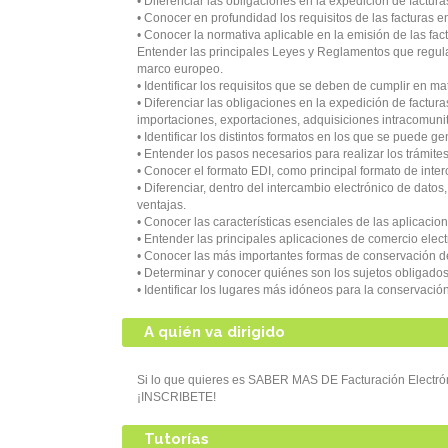
• Diferenciar las obligaciones en la expedición de factur
• Conocer en profundidad los requisitos de las facturas en
• Conocer la normativa aplicable en la emisión de las fac
Entender las principales Leyes y Reglamentos que regula
marco europeo.
• Identificar los requisitos que se deben de cumplir en m
• Diferenciar las obligaciones en la expedición de factur
importaciones, exportaciones, adquisiciones intracomunit
• Identificar los distintos formatos en los que se puede ge
• Entender los pasos necesarios para realizar los trámites 
• Conocer el formato EDI, como principal formato de inte
• Diferenciar, dentro del intercambio electrónico de dato
ventajas.
• Conocer las características esenciales de las aplicacio
• Entender las principales aplicaciones de comercio elec
• Conocer las más importantes formas de conservación de 
• Determinar y conocer quiénes son los sujetos obligados
• Identificar los lugares más idóneos para la conservación
A quién va dirigido
Si lo que quieres es SABER MAS DE Facturación Electró
¡INSCRIBETE!
Tutorías