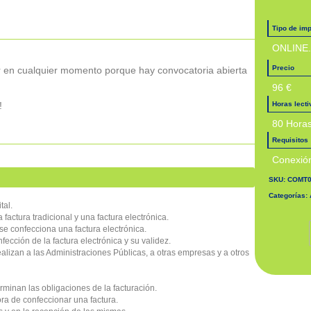
Tipo de imp
ONLINE.
Precio
lar en cualquier momento porque hay convocatoria abierta
96 €
!
Horas lect
80 Hora
Requisitos
Conexión
SKU:
COMT
Categorías:
tal.
 factura tradicional y una factura electrónica.
Fa
 se confecciona una factura electrónica.
fección de la factura electrónica y su validez.
ealizan a las Administraciones Públicas, a otras empresas y a otros
minan las obligaciones de la facturación.
hora de confeccionar una factura.