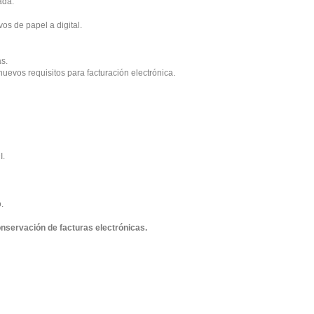
ada.
os de papel a digital.
as.
nuevos requisitos para facturación electrónica.
I.
.
onservación de facturas electrónicas.