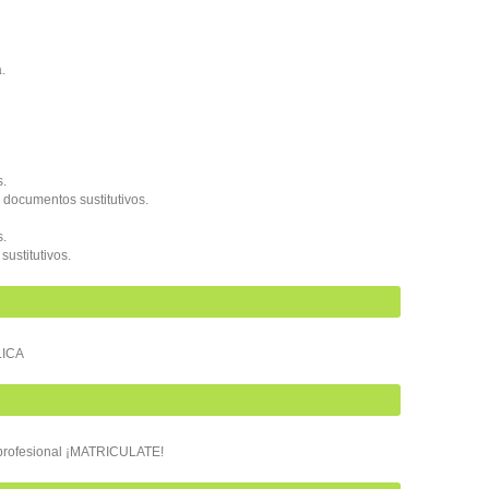
.
s.
y documentos sustitutivos.
s.
ustitutivos.
LICA
o profesional ¡MATRICULATE!