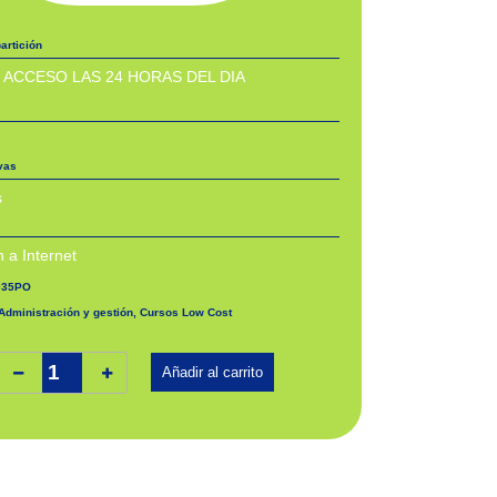
artición
 ACCESO LAS 24 HORAS DEL DIA
ivas
s
 a Internet
035PO
Administración y gestión
,
Cursos Low Cost
cturación electrónica. COMT035PO cantidad
Añadir al carrito