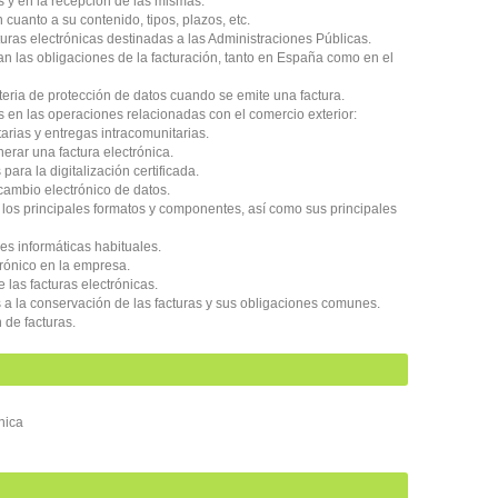
as y en la recepción de las mismas.
 cuanto a su contenido, tipos, plazos, etc.
turas electrónicas destinadas a las Administraciones Públicas.
n las obligaciones de la facturación, tanto en España como en el
ateria de protección de datos cuando se emite una factura.
as en las operaciones relacionadas con el comercio exterior:
arias y entregas intracomunitarias.
nerar una factura electrónica.
para la digitalización certificada.
rcambio electrónico de datos.
s, los principales formatos y componentes, así como sus principales
nes informáticas habituales.
trónico en la empresa.
las facturas electrónicas.
 a la conservación de las facturas y sus obligaciones comunes.
 de facturas.
nica