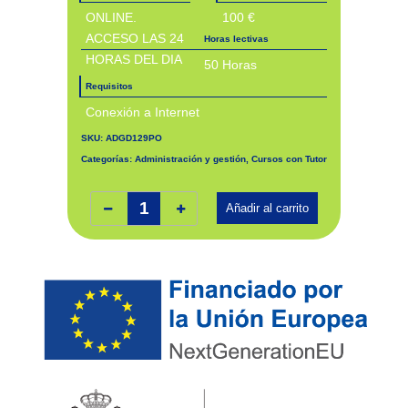
ONLINE.
100 €
ACCESO LAS 24
Horas lectivas
HORAS DEL DIA
50 Horas
Requisitos
Conexión a Internet
SKU:
ADGD129PO
Categorías:
Administración y gestión
,
Cursos con Tutor
Gestión de recursos humanos. ADGD129PO cantidad
Añadir al carrito