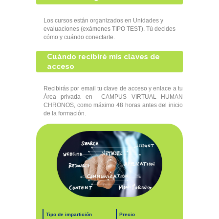
Los cursos están organizados en Unidades y
evaluaciones (exámenes TIPO TEST). Tú decides
cómo y cuándo conectarte.
Cuándo recibiré mis claves de
acceso
Recibirás por email tu clave de acceso y enlace a tu
Área privada en CAMPUS VIRTUAL HUMAN
CHRONOS, como máximo 48 horas antes del inicio
de la formación.
Tipo de impartición
Precio