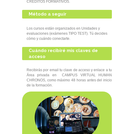
CREDITOS FORMATIVOS.
Método a seguir
Los cursos están organizados en Unidades y
evaluaciones (exámenes TIPO TEST). Tú decides
cómo y cuándo conectarte.
Cuándo recibiré mis claves de
acceso
Recibirás por email tu clave de acceso y enlace a tu
Área privada en CAMPUS VIRTUAL HUMAN
CHRONOS, como máximo 48 horas antes del inicio
de la formación.