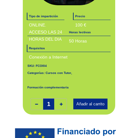
Tipo de impartición
Precio
ONLINE.
100 €
ACCESO LAS 24
Horas lectivas
HORAS DEL DIA
50 Horas
Requisitos
Conexión a Internet
SKU:
FCOI04
Categorías:
Cursos con Tutor
,
Formación complementaria
Blockchain avanzado. FCOI04. cantidad
Añadir al carrito