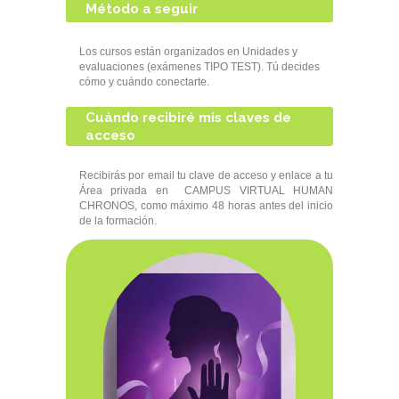
Método a seguir
Los cursos están organizados en Unidades y
evaluaciones (exámenes TIPO TEST). Tú decides
cómo y cuándo conectarte.
Cuándo recibiré mis claves de
acceso
Recibirás por email tu clave de acceso y enlace a tu
Área privada en CAMPUS VIRTUAL HUMAN
CHRONOS, como máximo 48 horas antes del inicio
de la formación.