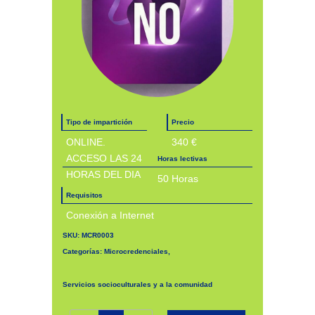
Tipo de impartición
Precio
ONLINE.
340 €
ACCESO LAS 24
Horas lectivas
HORAS DEL DIA
50 Horas
Requisitos
Conexión a Internet
SKU:
MCR0003
Categorías:
Microcredenciales
,
Servicios socioculturales y a la comunidad
MCR0003. Violencia de género cantidad