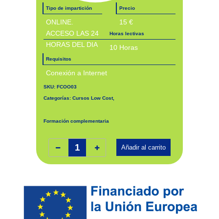
Tipo de impartición
Precio
ONLINE.
15 €
ACCESO LAS 24
Horas lectivas
HORAS DEL DIA
10 Horas
Requisitos
Conexión a Internet
SKU:
FCOO03
Categorías:
Cursos Low Cost
,
Formación complementaria
Inserción laboral, sensibilización medioambiental y en la igualdad de género. FCOO03 cantidad
Añadir al carrito