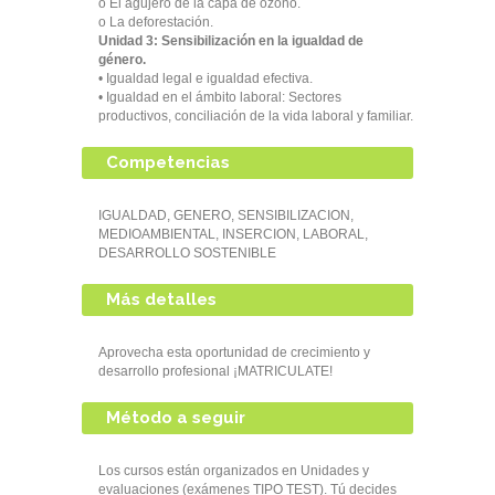
o El agujero de la capa de ozono.
o La deforestación.
Unidad 3: Sensibilización en la igualdad de
género.
• Igualdad legal e igualdad efectiva.
• Igualdad en el ámbito laboral: Sectores
productivos, conciliación de la vida laboral y familiar.
Competencias
IGUALDAD, GENERO, SENSIBILIZACION,
MEDIOAMBIENTAL, INSERCION, LABORAL,
DESARROLLO SOSTENIBLE
Más detalles
Aprovecha esta oportunidad de crecimiento y
desarrollo profesional ¡MATRICULATE!
Método a seguir
Los cursos están organizados en Unidades y
evaluaciones (exámenes TIPO TEST). Tú decides