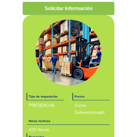
Solicitar Información
Tipo de impartición
Precio
PRESENCIAL
Curso
Subvencionado
Horas lectivas
420 Horas
Requisitos