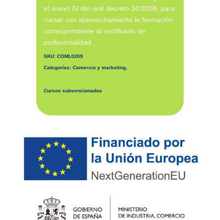
el anexo IV del real decreto 34/2008, para
cursar con aprovechamiento la formación
correspondiente al certificado de
profesionalidad
SKU:
COML0209
Categorías:
Comercio y marketing
,
Cursos subvencionados