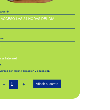
artición
 ACCESO LAS 24 HORAS DEL DIA
ivas
s
 a Internet
9
Cursos con Tutor
,
Formación y educación
torización de cursos online con Moodle. SSCE19 cantidad
Añadir al carrito