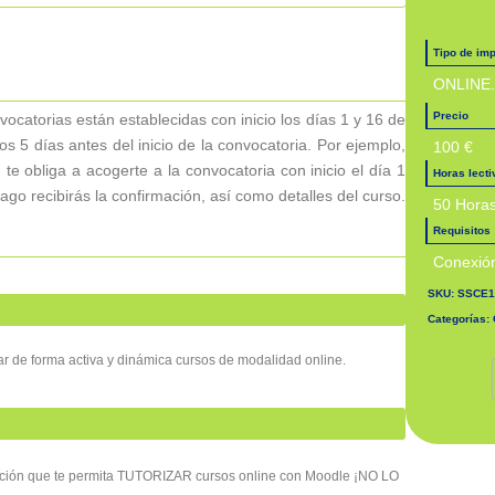
Tipo de imp
ONLINE.
Precio
atorias están establecidas con inicio los días 1 y 16 de
s 5 días antes del inicio de la convocatoria. Por ejemplo,
100 €
te obliga a acogerte a la convocatoria con inicio el día 1
Horas lect
ago recibirás la confirmación, así como detalles del curso.
50 Hora
Requisitos
Conexión
SKU:
SSCE1
Categorías:
Tu
zar de forma activa y dinámica cursos de modalidad online.
itación que te permita TUTORIZAR cursos online con Moodle ¡NO LO