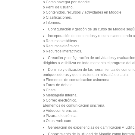
o Como navegar por Moodle.
o Perfil de usuario.
o Contenidos, recursos y actividades en Moodle.
o Clasificaciones.
o Informes.
Configuración y gestión de un curso de Moodle según
Incorporación de contenidos y recursos atendiendo a 
o Recursos estáticos.
o Recursos dinámicos.
o Recursos interactivos.
Creación y configuración de actividades y evaluacion
dirigidas a visibilizar en todo momento el progreso del 
Dominio y utilización de las herramientas de comuni
enriquecedoras y que trasciendan más allá del aula.
o Elementos de comunicación asíncrona.
o Foros de debate.
o Chats.
o Mensajería interna.
o Correo electrónico.
Elementos de comunicación síncrona.
o Videoconferencias.
o Pizarra electrónica.
o Otros: web cam.
Generación de experiencias de gamificación y ludific
Conocimiento de la utilidad de Moodle como herramie