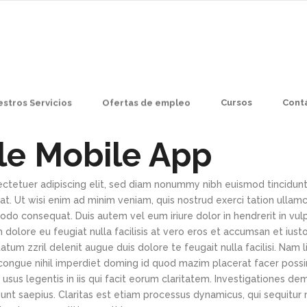
stros Servicios
Ofertas de empleo
Cursos
Cont
le Mobile App
ctetuer adipiscing elit, sed diam nonummy nibh euismod tincidunt
t. Ut wisi enim ad minim veniam, quis nostrud exerci tation ullamc
modo consequat. Duis autem vel eum iriure dolor in hendrerit in vul
 dolore eu feugiat nulla facilisis at vero eros et accumsan et iust
atum zzril delenit augue duis dolore te feugait nulla facilisi. Nam 
congue nihil imperdiet doming id quod mazim placerat facer poss
 usus legentis in iis qui facit eorum claritatem. Investigationes d
gunt saepius. Claritas est etiam processus dynamicus, qui sequitu