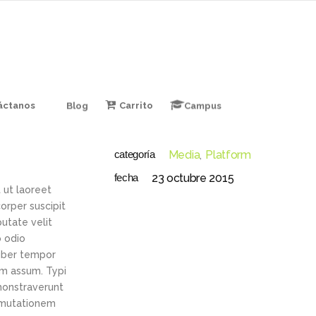
áctanos
Blog
Carrito
Campus
categoría
Media
Platform
fecha
23 octubre 2015
 ut laoreet
orper suscipit
putate velit
o odio
liber tempor
im assum. Typi
emonstraverunt
r mutationem