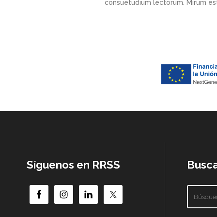
consuetudium lectorum. Mirum est
Síguenos en RRSS
Busca