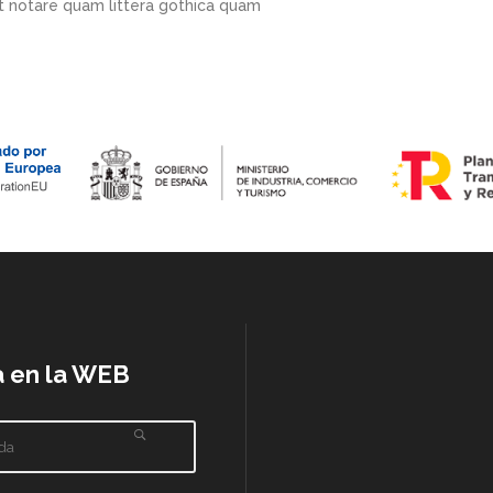
 notare quam littera gothica quam
 en la WEB