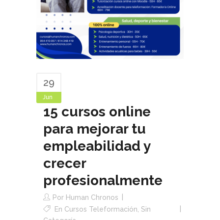
29
Jun
15 cursos online
para mejorar tu
empleabilidad y
crecer
profesionalmente
Por
Human Chronos
En
Cursos Teleformación
,
Sin