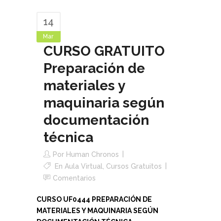
14
Mar
CURSO GRATUITO
Preparación de
materiales y
maquinaria según
documentación
técnica
Por
Human Chronos
En
Aula Virtual
,
Cursos Gratuitos
Comentarios
CURSO UF0444 PREPARACIÓN DE
MATERIALES Y MAQUINARIA SEGÚN