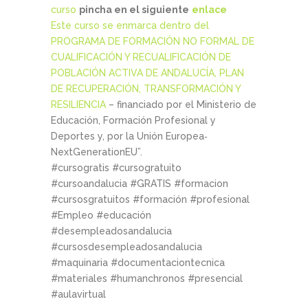
curso
pincha en el siguiente
enlace
Este curso se enmarca dentro del
PROGRAMA DE FORMACIÓN NO FORMAL DE
CUALIFICACIÓN Y RECUALIFICACIÓN DE
POBLACIÓN ACTIVA DE ANDALUCÍA, PLAN
DE RECUPERACIÓN, TRANSFORMACIÓN Y
RESILIENCIA
– financiado por el Ministerio de
Educación, Formación Profesional y
Deportes y, por la Unión Europea‐
NextGenerationEU”.
#cursogratis #cursogratuito
#cursoandalucia #GRATIS #formacion
#cursosgratuitos #formación #profesional
#Empleo #educación
#desempleadosandalucia
#cursosdesempleadosandalucia
#maquinaria #documentaciontecnica
#materiales #humanchronos #presencial
#aulavirtual