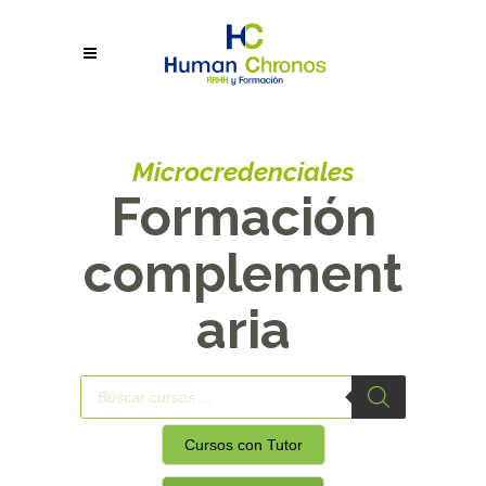
Microcredenciales
Formación
complement
aria
Búsqueda
de
productos
Cursos con Tutor