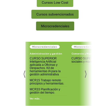
Cursos Low Cost
Cursos subvencionados
Microcredenciales
Microcredenciales
Microcredenciales
Administración y gestión
Comercio y Marketing
CURSO SUPERIOR
CURSO SUPERIOR Redes
Inteligencia Artificial
sociales y marketing 2.0
aplicada a Oficinas y
Despachos. Kit de
⟨
⟩
herramientas IA para la
gestión administrativa
MCR15 Trabajo remoto
principios y herramientas.
MCR33 Planificación y
gestión del tiempo.
Ver más...