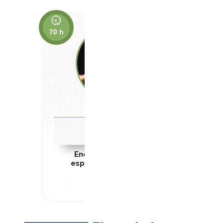
70 h
Cursos con Tutor
Energía y agua
Energías renovables:
especialidad biomasa.
ENAE010PO