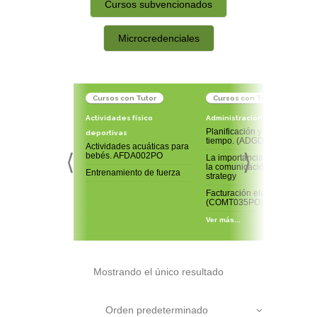
Cursos subvencionados
Microcredenciales
Cursos con Tutor
Cursos con Tutor
Actividades físico
Administración y gestión
Planificación y gestión del
deportivas
tiempo. (ADGD207PO)
Actividades acuáticas para
⟨
⟩
bebés. AFDA002PO
La importancia de planear
la comunicación: Net
Entrenamiento de fuerza
strategy
Facturación electrónica
(COMT035PO)
Ver más...
Mostrando el único resultado
Orden predeterminado