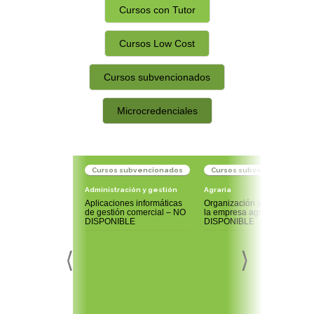
Cursos con Tutor
Cursos Low Cost
Cursos subvencionados
Microcredenciales
Cursos subvencionados
Cursos subvencionados
Administración y gestión
Agraria
Aplicaciones informáticas
Organización y gestión de
de gestión comercial – NO
la empresa agraria – NO
DISPONIBLE
DISPONIBLE
⟨
⟩