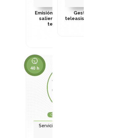
comunidad.
comunidad.
Emisión y gestión de llamadas
Gestión de llamadas de
salientes en un servicio de
teleasistencia- NO DISPONIBL
teleasistencia – NO
DISPONIBLE
40 h
Cursos subvencionados
Servicios socioculturales y a la
comunidad.